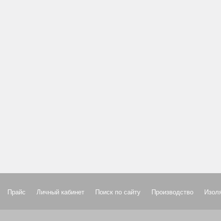
Прайс
Личный кабинет
Поиск по сайту
Производство
Изол