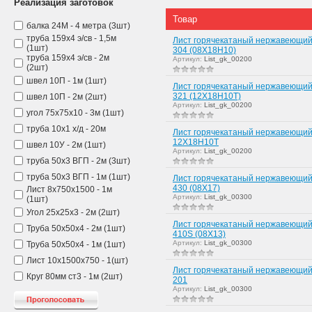
Реализация заготовок
Товар
балка 24М - 4 метра (3шт)
труба 159х4 э/св - 1,5м
Лист горячекатаный нержавеющий
(1шт)
304 (08Х18Н10)
труба 159х4 э/св - 2м
Артикул:
List_gk_00200
(2шт)
швел 10П - 1м (1шт)
Лист горячекатаный нержавеющий
321 (12Х18Н10Т)
швел 10П - 2м (2шт)
Артикул:
List_gk_00200
угол 75х75х10 - 3м (1шт)
труба 10х1 х/д - 20м
Лист горячекатаный нержавеющий
12Х18Н10Т
швел 10У - 2м (1шт)
Артикул:
List_gk_00200
труба 50х3 ВГП - 2м (3шт)
труба 50х3 ВГП - 1м (1шт)
Лист горячекатаный нержавеющий
430 (08Х17)
Лист 8х750х1500 - 1м
Артикул:
List_gk_00300
(1шт)
Угол 25х25х3 - 2м (2шт)
Лист горячекатаный нержавеющий
Труба 50х50х4 - 2м (1шт)
410S (08Х13)
Артикул:
List_gk_00300
Труба 50х50х4 - 1м (1шт)
Лист 10х1500х750 - 1(шт)
Лист горячекатаный нержавеющий
Круг 80мм ст3 - 1м (2шт)
201
Артикул:
List_gk_00300