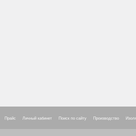
Прайс
Личный кабинет
Поиск по сайту
Производство
Изол