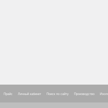
Прайс
Личный кабинет
Поиск по сайту
Производство
Изол